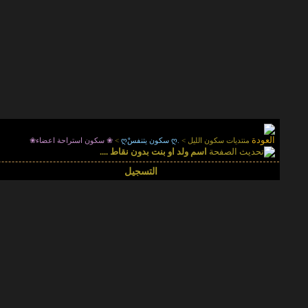
منتديات سكون الليل
>
.ღ سكون يتنفسْღ
>
❀ سكون استراحة اعضاء❀
اسم ولد او بنت بدون نقاط ....
التسجيل