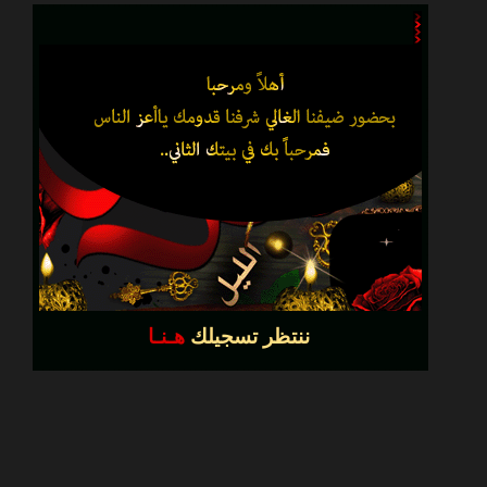
ننتظر تسجيلك
هـنـا